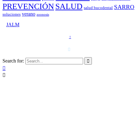
PREVENCIÓN
SALUD
SARRO
salud bucodental
verano
soluciones
zoonosis
©
JALM
↑
T. 958 15 28 81 · 608 48 21 44

Search for:


