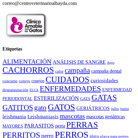
correo@centroveterinarioalbayda.com
Etiquetas
ALIMENTACIÓN
ANÁLISIS DE SANGRE
Apps
CACHORROS
campaña
campaña dental
calor
CUIDADOS
curiosidades
conejos
concurso
conejo
ENFERMEDADES
ENFERMEDAD
desparasitación
ELCA
GATAS
ESTERILIZACIÓN
PERIODONTAL
GATA
GATOS
GATITOS
gato
GERIÁTRICOS
julio
junio
mascotas
leishmania
Leishmaniasis
mascotas geriátricas
PERRAS
PARASITOS
perra
MAYORES
PERROS
PERRITOS
perro
playa
playa para perros