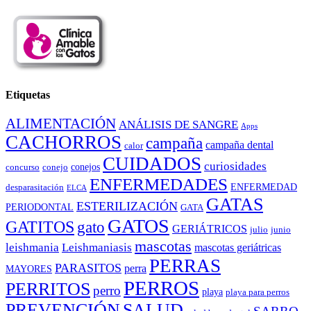
Etiquetas
ALIMENTACIÓN
ANÁLISIS DE SANGRE
Apps
CACHORROS
campaña
campaña dental
calor
CUIDADOS
curiosidades
conejos
concurso
conejo
ENFERMEDADES
ENFERMEDAD
desparasitación
ELCA
GATAS
ESTERILIZACIÓN
PERIODONTAL
GATA
GATOS
GATITOS
gato
GERIÁTRICOS
julio
junio
mascotas
leishmania
Leishmaniasis
mascotas geriátricas
PERRAS
PARASITOS
perra
MAYORES
PERROS
PERRITOS
perro
playa
playa para perros
PREVENCIÓN
SALUD