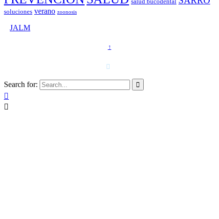
SARRO
salud bucodental
verano
soluciones
zoonosis
©
JALM
↑
T. 958 15 28 81 · 608 48 21 44

Search for:


